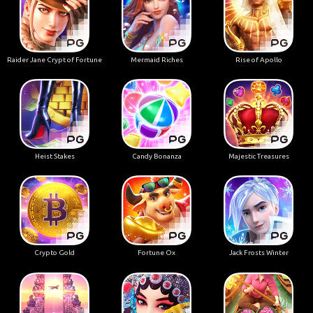
Raider Jane Crypt of Fortune
Mermaid Riches
Rise of Apollo
Heist Stakes
Candy Bonanza
Majestic Treasures
Crypto Gold
Fortune Ox
Jack Frosts Winter