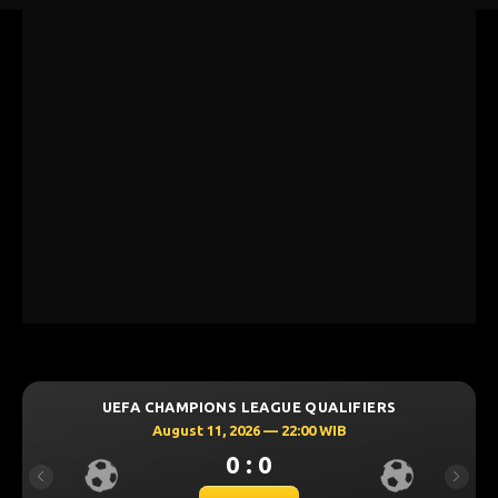
UEFA CHAMPIONS LEAGUE QUALIFIERS
August 11, 2026 — 22:00 WIB
0 : 0
Previous
Next