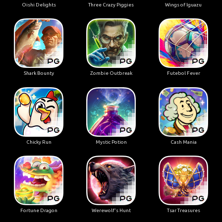
Oishi Delights
Three Crazy Piggies
Wings of Iguazu
Shark Bounty
Zombie Outbreak
Futebol Fever
Chicky Run
Mystic Potion
Cash Mania
Fortune Dragon
Werewolf's Hunt
Tsar Treasures