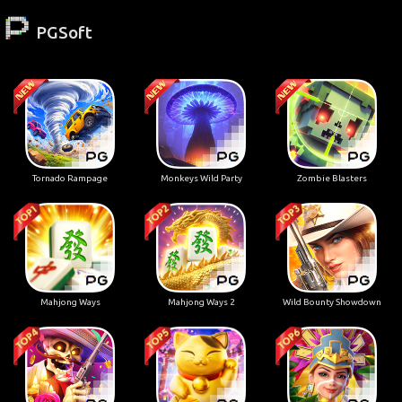
PGSoft
Tornado Rampage
Monkeys Wild Party
Zombie Blasters
Mahjong Ways
Mahjong Ways 2
Wild Bounty Showdown