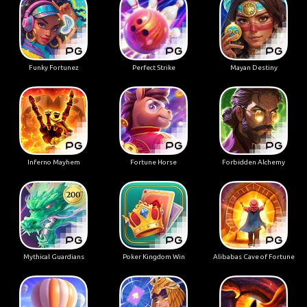
Funky Fortunez
Perfect Strike
Mayan Destiny
Inferno Mayhem
Fortune Horse
Forbidden Alchemy
Mythical Guardians
Poker Kingdom Win
Alibabas Cave of Fortune