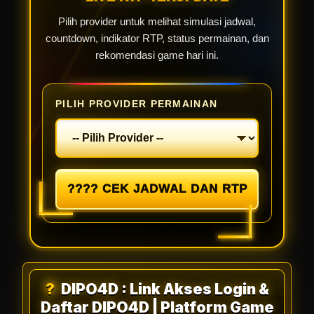
Pilih provider untuk melihat simulasi jadwal,
countdown, indikator RTP, status permainan, dan
rekomendasi game hari ini.
PILIH PROVIDER PERMAINAN
???? CEK JADWAL DAN RTP
DIPO4D : Link Akses Login &
Daftar DIPO4D | Platform Game