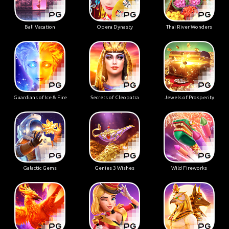
Bali Vacation
Opera Dynasty
Thai River Wonders
Guardians of Ice & Fire
Secrets of Cleopatra
Jewels of Prosperity
Galactic Gems
Genies 3 Wishes
Wild Fireworks