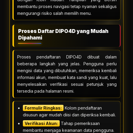
membantu proses navigasi tetap nyaman sekaligus
mengurangi risiko salah memilih menu.
Proses Daftar DIPO4D yang Mudah
Dipahami
Proses pendaftaran DIPO4D dibuat dalam
beberapa langkah yang jelas. Pengguna perlu
mengisi data yang dibutuhkan, memeriksa kembali
informasi akun, membuat kata sandi yang kuat, lalu
menyelesaikan verifikasi sesuai petunjuk yang
tersedia pada halaman resmi.
Formulir Ringkas:
Kolom pendaftaran
disusun agar mudah diisi dan diperiksa kembali.
Verifikasi Akun:
Tahap pemeriksaan
membantu menjaga keamanan data pengguna.