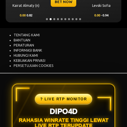
BET NOW
Kairat Almaty (n)
Levski Sofia
0.00
0.82
0.00
-0.94
TENTANG KAMI
BANTUAN
PERATURAN
INFORMASI BANK
HUBUNGI KAMI
KEBIJAKAN PRIVASI
PERSETUJUAN COOKIES
? LIVE RTP MONITOR
DIPO4D
RAHASIA WINRATE TINGGI LEWAT
LIVE RTP TERUPDATE