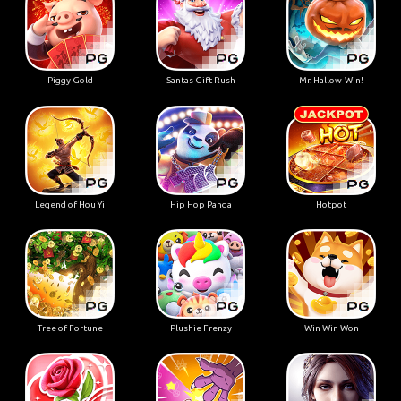
Piggy Gold
Santas Gift Rush
Mr. Hallow-Win!
Legend of Hou Yi
Hip Hop Panda
Hotpot
Tree of Fortune
Plushie Frenzy
Win Win Won