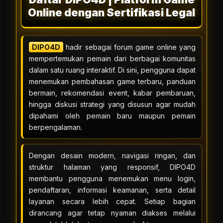
Online dengan Sertifikasi Legal
DIPO4D
hadir sebagai forum game online yang
mempertemukan pemain dari berbagai komunitas
dalam satu ruang interaktif. Di sini, pengguna dapat
menemukan pembahasan game terbaru, panduan
bermain, rekomendasi event, kabar pembaruan,
hingga diskusi strategi yang disusun agar mudah
dipahami oleh pemain baru maupun pemain
berpengalaman.
Dengan desain modern, navigasi ringan, dan
struktur halaman yang responsif, DIPO4D
membantu pengguna menemukan menu login,
pendaftaran, informasi keamanan, serta detail
layanan secara lebih cepat. Setiap bagian
dirancang agar tetap nyaman diakses melalui