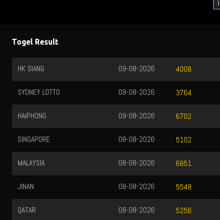
)
Togel Result
TOTOMACAU0000
09-08-2026
5131
TOTOMACAU1300
09-08-2026
7545
TOTOMACAU1600
08-08-2026
2957
TOTOMACAU1900
08-08-2026
9031
TOTOMACAU2200
08-08-2026
6525
TOTOMACAU2300
08-08-2026
1109