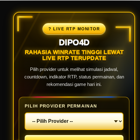
? LIVE RTP MONITOR
DIPO4D
RAHASIA WINRATE TINGGI LEWAT
LIVE RTP TERUPDATE
Pilih provider untuk melihat simulasi jadwal,
countdown, indikator RTP, status permainan, dan
rekomendasi game hari ini.
PILIH PROVIDER PERMAINAN