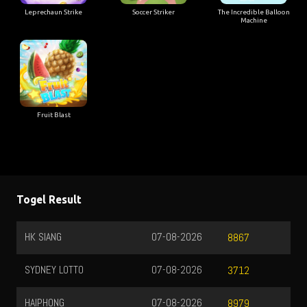
Leprechaun Strike
Soccer Striker
The Incredible Balloon
Machine
Fruit Blast
Togel Result
TOTOMACAU0000
08-08-2026
4072
TOTOMACAU1300
07-08-2026
6300
TOTOMACAU1600
07-08-2026
7875