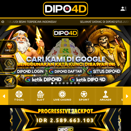
I RESMI TERPERCAYA INDONESIA!
SELAMAT DATANG DI DIPO4D SITUS JUDI RESMI TERPERC
TOGEL
SLOT
LIVE CASINO
SPORT
ARCADE
SABU
IDR
2.589.663.329