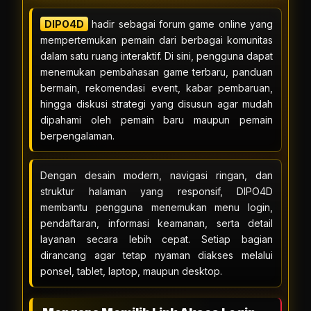
DIPO4D
hadir sebagai forum game online yang
mempertemukan pemain dari berbagai komunitas
dalam satu ruang interaktif. Di sini, pengguna dapat
menemukan pembahasan game terbaru, panduan
bermain, rekomendasi event, kabar pembaruan,
hingga diskusi strategi yang disusun agar mudah
dipahami oleh pemain baru maupun pemain
berpengalaman.
Dengan desain modern, navigasi ringan, dan
struktur halaman yang responsif, DIPO4D
membantu pengguna menemukan menu login,
pendaftaran, informasi keamanan, serta detail
layanan secara lebih cepat. Setiap bagian
dirancang agar tetap nyaman diakses melalui
ponsel, tablet, laptop, maupun desktop.