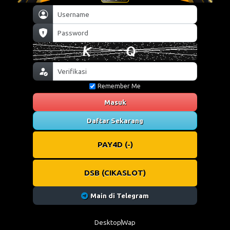
Remember Me
Masuk
Daftar Sekarang
PAY4D (-)
DSB (CIKASLOT)
Main di Telegram
Desktop
Wap