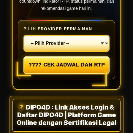
countdown, indikator RTP, status permainan, dan
rekomendasi game hari ini.
PILIH PROVIDER PERMAINAN
???? CEK JADWAL DAN RTP
DIPO4D : Link Akses Login &
Daftar DIPO4D | Platform Game
Online dengan Sertifikasi Legal