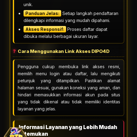
unik.
Panduan Jelas:
Setiap langkah pendaftaran
dilengkapi informasi yang mudah dipahami.
Akses Responsif:
Proses daftar dapat
dibuka melalui berbagai ukuran layar.
Cara Menggunakan Link Akses DIPO4D
Pengguna cukup membuka link akses resmi,
memilih menu login atau daftar, lalu mengikuti
petunjuk yang ditampilkan. Pastikan alamat
halaman sesuai, gunakan koneksi yang aman, dan
hindari memasukkan informasi akun pada situs
yang tidak dikenal atau tidak memiliki identitas
layanan yang jelas.
Informasi Layanan yang Lebih Mudah
Ditemukan