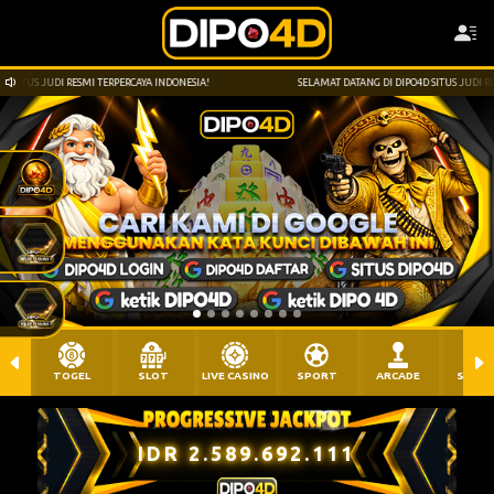
ESMI TERPERCAYA INDONESIA!
SELAMAT DATANG DI DIPO4D SITUS JUDI RESMI TERPERCAYA
eq**kp Berhasil Withdraw Rp 7.309.000,00
TOGEL
SLOT
LIVE CASINO
SPORT
ARCADE
SABU
IDR
2.589.695.648