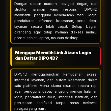
Dengan desain modern, navigasi ringan, dan
struktur halaman yang responsif, DIPO4D
membantu pengguna menemukan menu login,
pendaftaran, informasi keamanan, serta detail
layanan secara lebih cepat. Setiap bagian
dirancang agar tetap nyaman diakses melalui
ponsel, tablet, laptop, maupun desktop.
Mengapa Memilih Link Akses Login
dan Daftar DIPO4D?
DIPO4D menggabungkan kemudahan akses,
informasi layanan, dan sistem keamanan dalam
satu platform. Menu utama disusun secara rapi
agar pengguna dapat langsung menuju halaman
login, pendaftaran akun, informasi bantuan, dan
penjelasan sertifikasi tanpa harus melewati
navigasi yang rumit.