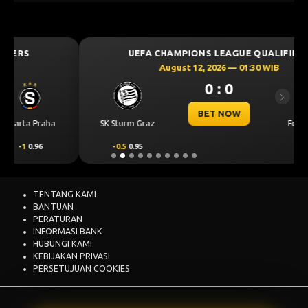
UEFA CHAMPIONS LEAGUE QUALIFIERS
August 12, 2026 — 01:30 WIB
0 : 0
Previous
Next
BET NOW
SK Sturm Graz
Fenerbahce
-0.5
0.95
0.5
0.87
TENTANG KAMI
BANTUAN
PERATURAN
INFORMASI BANK
HUBUNGI KAMI
KEBIJAKAN PRIVASI
PERSETUJUAN COOKIES