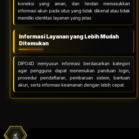
koneksi yang aman, dan hindari memasukkan
informasi akun pada situs yang tidak dikenal atau tidak
memiliki identitas layanan yang jelas.
Informasi Layanan yang Lebih Mudah
Ditemukan
DIPO4D menyusun informasi berdasarkan kategori
agar pengguna dapat menemukan panduan login,
prosedur pendaftaran, pembaruan sistem, bantuan
akun, serta informasi keamanan dengan lebih cepat.