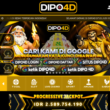
I RESMI TERPERCAYA INDONESIA!
SELAMAT DATANG DI DIPO4D SITUS JUDI RESMI TERPERC
TOGEL
SLOT
LIVE CASINO
SPORT
ARCADE
SABU
IDR
2.589.762.016