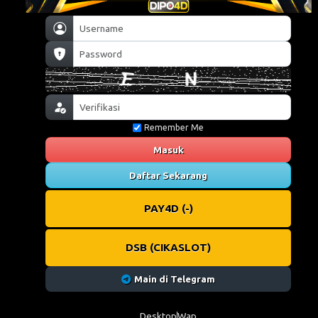
Remember Me
Masuk
Daftar Sekarang
PAY4D (-)
DSB (CIKASLOT)
Main di Telegram
Desktop
Wap